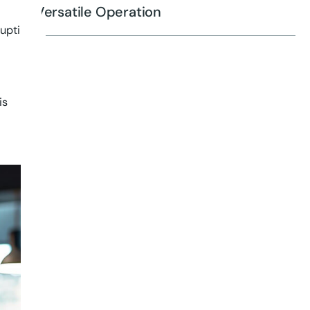
Versatile Operation
upti
is