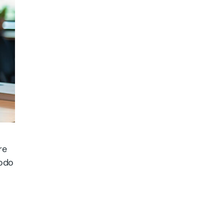
re
modo