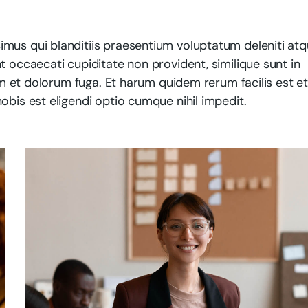
mus qui blanditiis praesentium voluptatum deleniti at
t occaecati cupiditate non provident, similique sunt in
rum et dolorum fuga. Et harum quidem rerum facilis est e
obis est eligendi optio cumque nihil impedit.