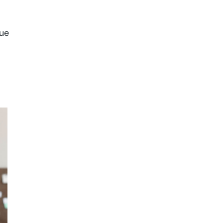
que
t