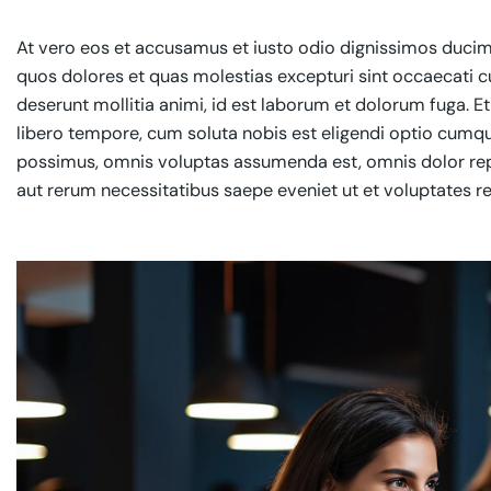
At vero eos et accusamus et iusto odio dignissimos ducimu
quos dolores et quas molestias excepturi sint occaecati cup
deserunt mollitia animi, id est laborum et dolorum fuga. E
libero tempore, cum soluta nobis est eligendi optio cumq
possimus, omnis voluptas assumenda est, omnis dolor rep
aut rerum necessitatibus saepe eveniet ut et voluptates r