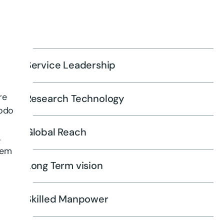
Service Leadership
re
Research Technology
modo
Global Reach
.
rem
Long Term vision
Skilled Manpower