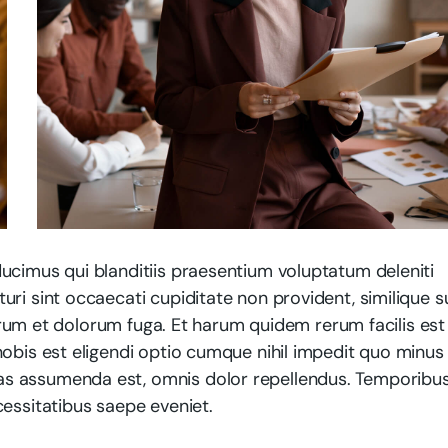
ucimus qui blanditiis praesentium voluptatum deleniti
ri sint occaecati cupiditate non provident, similique s
aborum et dolorum fuga. Et harum quidem rerum facilis est
obis est eligendi optio cumque nihil impedit quo minus 
as assumenda est, omnis dolor repellendus. Temporibu
cessitatibus saepe eveniet.