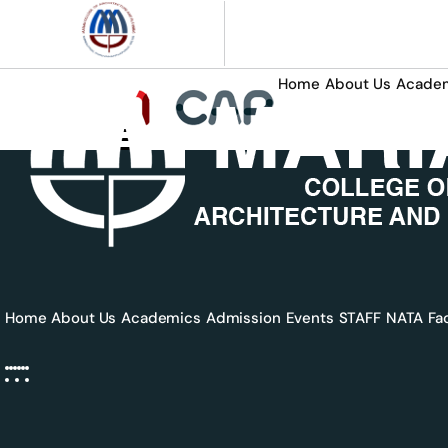
Home
About Us
Acade
Home
About Us
Academics
Admission
Events
STAFF
NATA
Fac