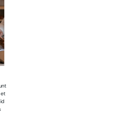
unt
 et
id
s