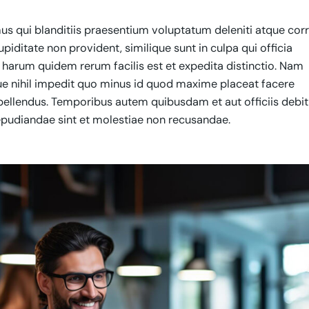
s qui blanditiis praesentium voluptatum deleniti atque corr
iditate non provident, similique sunt in culpa qui officia
t harum quidem rerum facilis est et expedita distinctio. Nam
ue nihil impedit quo minus id quod maxime placeat facere
ellendus. Temporibus autem quibusdam et aut officiis debit
epudiandae sint et molestiae non recusandae.