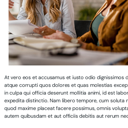
At vero eos et accusamus et iusto odio dignissimos d
atque corrupti quos dolores et quas molestias exceptu
in culpa qui officia deserunt mollitia animi, id est l
expedita distinctio. Nam libero tempore, cum soluta n
quod maxime placeat facere possimus, omnis volupt
autem quibusdam et aut officiis debitis aut rerum ne